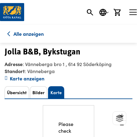
SEARCH BUTT
SPRACHE
EINK
Alle anzeigen
Jolla B&B, Bykstugan
Adresse
: Vänneberga bro 1 , 614 92 Söderköping
Standort
: Vänneberga
Karte anzeigen
Übersicht
Bilder
Karte
+
Please
−
check