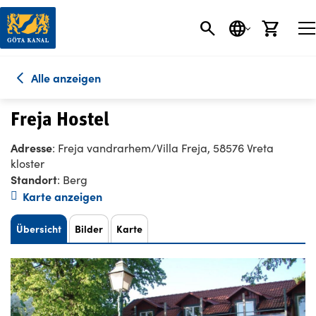
SEARCH BUTT
SPRACHE
EINK
Alle anzeigen
Freja Hostel
Adresse
: Freja vandrarhem/Villa Freja, 58576 Vreta
kloster
Standort
: Berg
Karte anzeigen
Übersicht
Bilder
Karte