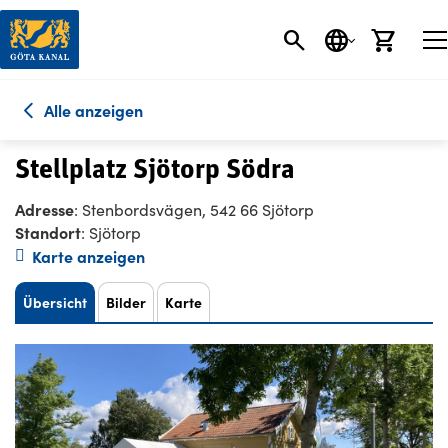
SEARCH BUTT
SPRACHE
EINK
Alle anzeigen
Stellplatz Sjötorp Södra
Adresse
: Stenbordsvägen, 542 66 Sjötorp
Standort
: Sjötorp
Karte anzeigen
Übersicht
Bilder
Karte