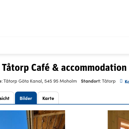
 Tåtorp Café & accommodation 
e
Standort
: Tåtorp Göta Kanal, 545 95 Moholm
: Tåtorp
K
sicht
Bilder
Karte