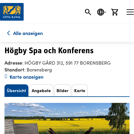
SEARCH BUTT
SPRACHE
EINK
Alle anzeigen
Högby Spa och Konferens
Adresse
: HÖGBY GÅRD 312, 591 77 BORENSBERG
Standort
: Borensberg
Karte anzeigen
Übersicht
Angebote
Bilder
Karte